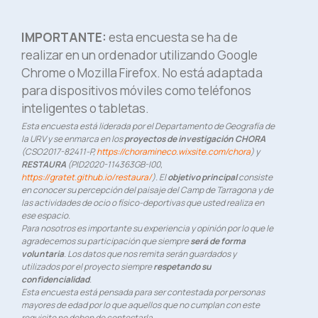
IMPORTANTE:
esta encuesta se ha de
realizar en un ordenador utilizando Google
Chrome o Mozilla Firefox. No está adaptada
para dispositivos móviles como teléfonos
inteligentes o tabletas.
Esta encuesta está liderada por el Departamento de Geografía de
la URV y se enmarca en los
proyectos de investigación CHORA
(CSO2017-82411-P,
https://choramineco.wixsite.com/chora
) y
RESTAURA
(PID2020-114363GB-I00,
https://gratet.github.io/restaura/
). El
objetivo principal
consiste
en conocer su percepción del paisaje del Camp de Tarragona y de
las actividades de ocio o físico-deportivas que usted realiza en
ese espacio.
Para nosotros es importante su experiencia y opinión por lo que le
agradecemos su participación que siempre
será de forma
voluntaria
. Los datos que nos remita serán guardados y
utilizados por el proyecto siempre
respetando su
confidencialidad
.
Esta encuesta está pensada para ser contestada por personas
mayores de edad por lo que aquellos que no cumplan con este
requisito no deben de contestarla.